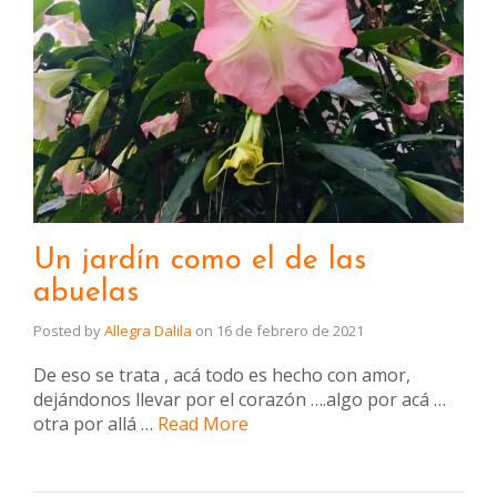
Un jardín como el de las
abuelas
Posted by
Allegra Dalila
on
16 de febrero de 2021
De eso se trata , acá todo es hecho con amor,
dejándonos llevar por el corazón ….algo por acá …
otra por allá …
Read More