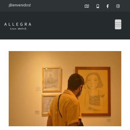
¡Bienvenidos!
Togg
navig